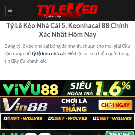
Skip
to
content
Tỷ Lệ Kèo Nhà Cái 5, Keonhacai 88 Chính
Xác Nhất Hôm Nay
Bảng tỷ lệ kèo nhà cái bóng đá nhanh, chuẩn cho mọi giải đấu
tại trang chủ
tỷ lệ kèo nhà cái
.Hỗ trợ soi kèo hiệu quả thông
tin đầy đủ, chính xác.